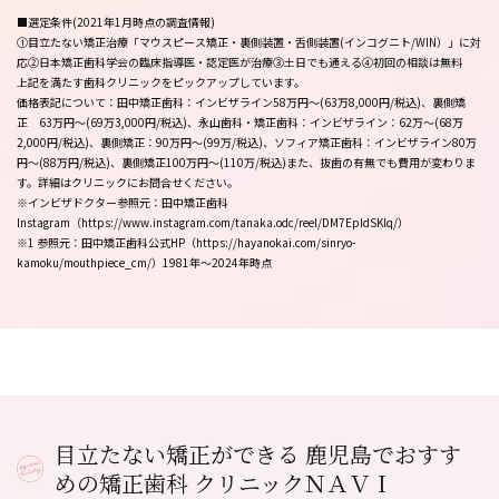
■選定条件(2021年1月時点の調査情報)
①目立たない矯正治療「マウスピース矯正・裏側装置・舌側装置(インコグニト/WIN）」に対
応②日本矯正歯科学会の臨床指導医・認定医が治療③土日でも通える④初回の相談は無料
上記を満たす歯科クリニックをピックアップしています。
価格表記について：田中矯正歯科：インビザライン58万円〜(63万8,000円/税込)、裏側矯
正 63万円～(69万3,000円/税込)、永山歯科・矯正歯科：インビザライン：62万～(68万
2,000円/税込)、裏側矯正：90万円～(99万/税込)、ソフィア矯正歯科：インビザライン80万
円～(88万円/税込)、裏側矯正100万円～(110万/税込)また、抜歯の有無でも費用が変わりま
す。詳細はクリニックにお問合せください。
※インビザドクター参照元：田中矯正歯科
Instagram（https://www.instagram.com/tanaka.odc/reel/DM7EpIdSKlq/）
※1 参照元：田中矯正歯科公式HP（https://hayanokai.com/sinryo-
kamoku/mouthpiece_cm/）1981年～2024年時点
目立たない矯正ができる 鹿児島でおすす
めの矯正歯科 クリニックＮＡＶＩ