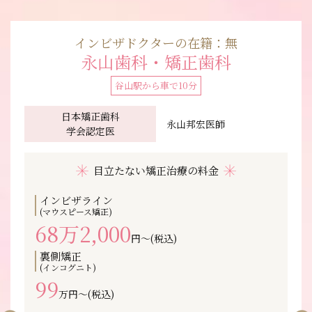
インビザドクターの在籍：無
永山歯科・矯正歯科
谷山駅から車で10分
⽇本矯正⻭科
永山邦宏医師
学会認定医
目立たない矯正治療の料金
インビザライン
(マウスピース矯正)
68万2,000
円〜(税込)
裏側矯正
(インコグニト)
99
万円〜(税込)