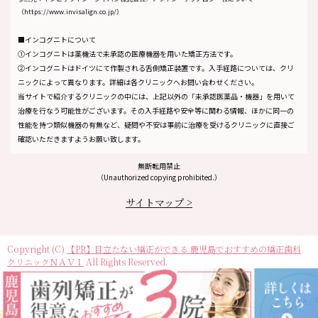
（https://www.invisalign.co.jp/）
■インコグニトについて
①インコグニトは薬機法で未承認の医療機器を用いた矯正方法です。
②インコグニトはドイツにて作製される舌側矯正装置です。入手経路については、クリ
ニックによって異なります。詳細は各クリニックへお問い合わせください。
当サイトで紹介するクリニックの中には、上記以外の「未承認医薬品・機器」を用いて
治療を行なう可能性がございます。その入手経路や安全等に関わる情報、ほかに同一の
性能を持つ類似機器の有無など、疑問や不安は事前に治療を受けるクリニックに直接ご
確認いただきますようお願い致します。
無断転用禁止
（Unauthorized copying prohibited.）
サイトマップ >
Copyright (C)
目立たない矯正ができる 鹿児島でおすすめの矯正歯科
クリニックＮＡＶＩ
All Rights Reserved.