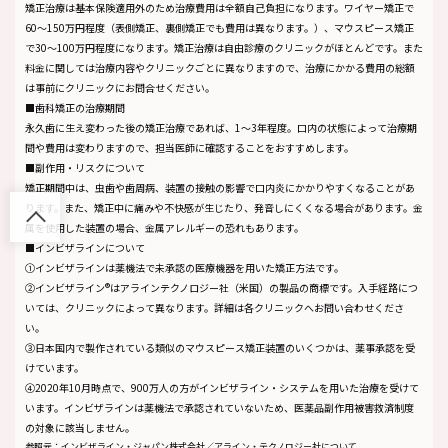
矯正治療は基本保険適用外のため治療費用は全額自己負担になります。ワイヤー矯正で
60～150万円程度（表側矯正、裏側矯正でも費用は異なります。）、マウスピース矯正
で30～100万円程度になります。矯正治療は自由診療のクリニックがほとんどです。また
料金に関しては治療内容やクリニックごとに異なりますので、治療にかかる費用の総額
は事前にクリニックにお問合せください。
■歯科矯正の治療期間
永久歯に生え変わった後の矯正治療であれば、1～3年程度。口内の状態によって治療期
間や費用は変わりますので、担当医師に確認することをおすすめします。
■副作用・リスクについて
矯正期間中は、虫歯や歯周病、装置の接触の影響で口内炎にかかりやすくなることがあ
ります。また、矯正中に痛みや不快感が生じたり、発音しにくくなる場合があります。金
属を使用した装置の場合、金属アレルギーの恐れもあります。
■インビザラインについて
①インビザラインは薬機法で未承認の医療機器を用いた矯正方法です。
②インビザライン®はアラインテクノロジー社（米国）の製品の商標です。入手経路につ
いては、クリニックによって異なります。詳細は各クリニックへお問い合わせくださ
い。
③日本国内で製作されている類似のマウスピース矯正装置のいくつかは、薬事承認を受
けています。
④2020年10月時点で、900万人の方がインビザライン・システムを用いた治療を受けて
います。インビザラインは薬機法で承認されていないため、医薬品副作用被害救済制度
の対象に該当しません。
参照元：インビザライン・ジャパン株式会社／アライン・テクノロジー社について