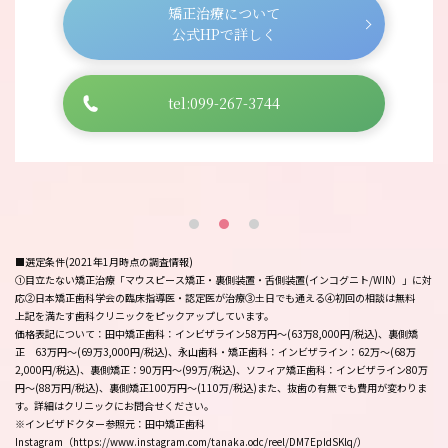
矯正治療について
公式HPで詳しく
tel:099-267-3744
■選定条件(2021年1月時点の調査情報)
①目立たない矯正治療「マウスピース矯正・裏側装置・舌側装置(インコグニト/WIN）」に対
応②日本矯正歯科学会の臨床指導医・認定医が治療③土日でも通える④初回の相談は無料
上記を満たす歯科クリニックをピックアップしています。
価格表記について：田中矯正歯科：インビザライン58万円〜(63万8,000円/税込)、裏側矯
正 63万円～(69万3,000円/税込)、永山歯科・矯正歯科：インビザライン：62万～(68万
2,000円/税込)、裏側矯正：90万円～(99万/税込)、ソフィア矯正歯科：インビザライン80万
円～(88万円/税込)、裏側矯正100万円～(110万/税込)また、抜歯の有無でも費用が変わりま
す。詳細はクリニックにお問合せください。
※インビザドクター参照元：田中矯正歯科
Instagram（https://www.instagram.com/tanaka.odc/reel/DM7EpIdSKlq/）