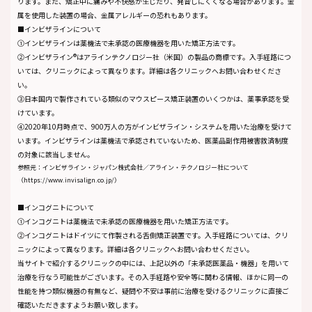
ります。また、矯正中に痛みや不快感が生じたり、発音しにくくなる場合があります。金
属を使用した装置の場合、金属アレルギーの恐れもあります。
■インビザラインについて
①インビザラインは薬機法で未承認の医療機器を用いた矯正方法です。
②インビザライン®はアラインテクノロジー社（米国）の製品の商標です。入手経路につ
いては、クリニックによって異なります。詳細は各クリニックへお問い合わせくださ
い。
③日本国内で製作されている類似のマウスピース矯正装置のいくつかは、薬事承認を受
けています。
④2020年10月時点で、900万人の方がインビザライン・システムを用いた治療を受けて
います。インビザラインは薬機法で承認されていないため、医薬品副作用被害救済制度
の対象に該当しません。
参照元：インビザライン・ジャパン株式会社／アライン・テクノロジー社について
（https://www.invisalign.co.jp/）
■インコグニトについて
①インコグニトは薬機法で未承認の医療機器を用いた矯正方法です。
②インコグニトはドイツにて作製される舌側矯正装置です。入手経路については、クリ
ニックによって異なります。詳細は各クリニックへお問い合わせください。
当サイトで紹介するクリニックの中には、上記以外の「未承認医薬品・機器」を用いて
治療を行なう可能性がございます。その入手経路や安全等に関わる情報、ほかに同一の
性能を持つ類似機器の有無など、疑問や不安は事前に治療を受けるクリニックに直接ご
確認いただきますようお願い致します。