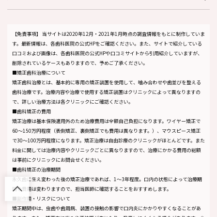
【免責事項】
当サイトは2020年12月・2021年1月時点の調査情報をもとに制作していま
す。最新情報は、各歯科医院の公式HPをご確認ください。また、サイトで紹介している
口コミおよび画像は、各歯科医院の公式HPや口コミサイトから引用紹介していますが、
削除されているケースもありますので、予めご了承ください。
■矯正歯科治療について
矯正歯科治療とは、基本的に専用の矯正装置を使用して、噛み合わせや歯並びを整える
歯科治療です。治療内容や治療で使用する矯正装置はクリニックによって異なりますの
で、詳しい治療方法は各クリニックにご確認ください。
■歯科矯正の費用
矯正治療は基本保険適用外のため治療費用は全額自己負担になります。ワイヤー矯正で
60～150万円程度（表側矯正、裏側矯正でも費用は異なります。）、マウスピース矯正
で30～100万円程度になります。矯正治療は自由診療のクリニックがほとんどです。また
料金に関しては治療内容やクリニックごとに異なりますので、治療にかかる費用の総額
は事前にクリニックにお問合せください。
■歯科矯正の治療期間
永久歯に生え変わった後の矯正治療であれば、1～3年程度。口内の状態によって治療期
間や費用は変わりますので、担当医師に確認することをおすすめします。
■副作用・リスクについて
矯正期間中は、虫歯や歯周病、装置の接触の影響で口内炎にかかりやすくなることがあ