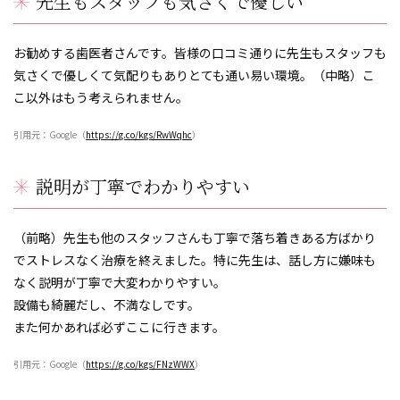
先生もスタッフも気さくで優しい
お勧めする歯医者さんです。皆様の口コミ通りに先生もスタッフも
気さくで優しくて気配りもありとても通い易い環境。（中略）こ
こ以外はもう考えられません。
引用元：Google（
https://g.co/kgs/RwWqhc
）
説明が丁寧でわかりやすい
（前略）先生も他のスタッフさんも丁寧で落ち着きある方ばかり
でストレスなく治療を終えました。特に先生は、話し方に嫌味も
なく説明が丁寧で大変わかりやすい。
設備も綺麗だし、不満なしです。
また何かあれば必ずここに行きます。
引用元：Google（
https://g.co/kgs/FNzWWX
）