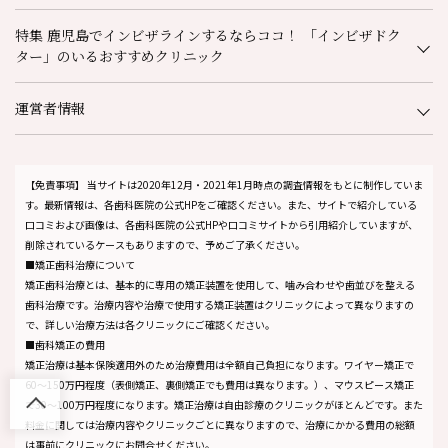
特集 鹿児島でインビザラインするならココ！ 「インビザドク
ター」のいるおすすめクリニック
運営者情報
【免責事項】
当サイトは2020年12月・2021年1月時点の調査情報をもとに制作していま
す。最新情報は、各歯科医院の公式HPをご確認ください。また、サイトで紹介している
口コミおよび画像は、各歯科医院の公式HPや口コミサイトから引用紹介していますが、
削除されているケースもありますので、予めご了承ください。
■矯正歯科治療について
矯正歯科治療とは、基本的に専用の矯正装置を使用して、噛み合わせや歯並びを整える
歯科治療です。治療内容や治療で使用する矯正装置はクリニックによって異なりますの
で、詳しい治療方法は各クリニックにご確認ください。
■歯科矯正の費用
矯正治療は基本保険適用外のため治療費用は全額自己負担になります。ワイヤー矯正で
60～150万円程度（表側矯正、裏側矯正でも費用は異なります。）、マウスピース矯正
で30～100万円程度になります。矯正治療は自由診療のクリニックがほとんどです。また
料金に関しては治療内容やクリニックごとに異なりますので、治療にかかる費用の総額
は事前にクリニックにお問合せください。