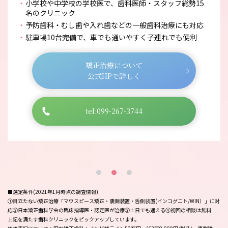
小学校や中学校の学校医で、歯科医師・スタッフ総勢15
名のクリニック
予防歯科・むし歯や入れ歯などの一般歯科治療にも対応
駐車場10台完備で、車でも通いやすく子連れでも便利
矯正治療について
公式HPで詳しく
tel:099-267-3744
■選定条件(2021年1月時点の調査情報)
①目立たない矯正治療「マウスピース矯正・裏側装置・舌側装置(インコグニト/WIN）」に対
応②日本矯正歯科学会の臨床指導医・認定医が治療③土日でも通える④初回の相談は無料
上記を満たす歯科クリニックをピックアップしています。