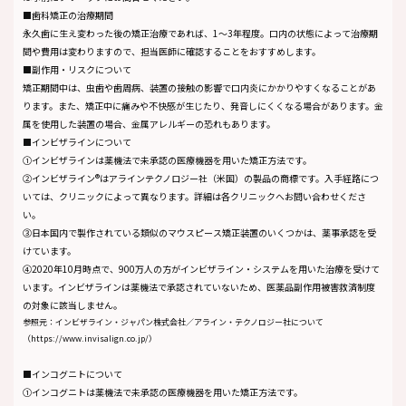
■歯科矯正の治療期間
永久歯に生え変わった後の矯正治療であれば、1～3年程度。口内の状態によって治療期
間や費用は変わりますので、担当医師に確認することをおすすめします。
■副作用・リスクについて
矯正期間中は、虫歯や歯周病、装置の接触の影響で口内炎にかかりやすくなることがあ
ります。また、矯正中に痛みや不快感が生じたり、発音しにくくなる場合があります。金
属を使用した装置の場合、金属アレルギーの恐れもあります。
■インビザラインについて
①インビザラインは薬機法で未承認の医療機器を用いた矯正方法です。
②インビザライン®はアラインテクノロジー社（米国）の製品の商標です。入手経路につ
いては、クリニックによって異なります。詳細は各クリニックへお問い合わせくださ
い。
③日本国内で製作されている類似のマウスピース矯正装置のいくつかは、薬事承認を受
けています。
④2020年10月時点で、900万人の方がインビザライン・システムを用いた治療を受けて
います。インビザラインは薬機法で承認されていないため、医薬品副作用被害救済制度
の対象に該当しません。
参照元：インビザライン・ジャパン株式会社／アライン・テクノロジー社について
（https://www.invisalign.co.jp/）
■インコグニトについて
①インコグニトは薬機法で未承認の医療機器を用いた矯正方法です。