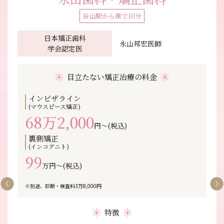
谷山駅から車で10分
⽇本矯正⻭科
永山邦宏医師
学会認定医
目立たない矯正治療の料金
インビザライン
(マウスピース矯正)
68万2,000
円〜(税込)
裏側矯正
(インコグニト)
99
万円〜(税込)
※別途、診断・検査料3万8,000円
特徴