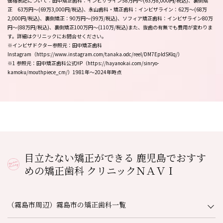
価格表記について：田中矯正歯科：インビザライン58万円〜(63万8,000円/税込)、裏側矯
正 63万円～(69万3,000円/税込)、永山歯科・矯正歯科：インビザライン：62万～(68万
2,000円/税込)、裏側矯正：90万円～(99万/税込)、ソフィア矯正歯科：インビザライン80万
円～(88万円/税込)、裏側矯正100万円～(110万/税込)また、抜歯の有無でも費用が変わりま
す。詳細はクリニックにお問合せください。
※インビザドクター参照元：田中矯正歯科
Instagram（https://www.instagram.com/tanaka.odc/reel/DM7EpIdSKlq/）
※1 参照元：田中矯正歯科公式HP（https://hayanokai.com/sinryo-
kamoku/mouthpiece_cm/）1981年～2024年時点
目立たない矯正ができる 鹿児島でおすす
めの矯正歯科 クリニックＮＡＶＩ
（霧島市周辺）霧島市の矯正歯科一覧