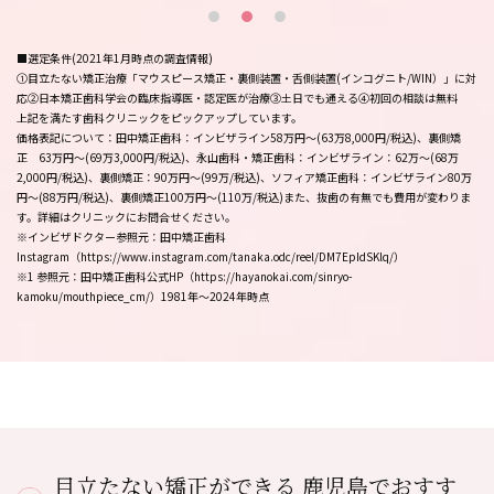
■選定条件(2021年1月時点の調査情報)
①目立たない矯正治療「マウスピース矯正・裏側装置・舌側装置(インコグニト/WIN）」に対
応②日本矯正歯科学会の臨床指導医・認定医が治療③土日でも通える④初回の相談は無料
上記を満たす歯科クリニックをピックアップしています。
価格表記について：田中矯正歯科：インビザライン58万円〜(63万8,000円/税込)、裏側矯
正 63万円～(69万3,000円/税込)、永山歯科・矯正歯科：インビザライン：62万～(68万
2,000円/税込)、裏側矯正：90万円～(99万/税込)、ソフィア矯正歯科：インビザライン80万
円～(88万円/税込)、裏側矯正100万円～(110万/税込)また、抜歯の有無でも費用が変わりま
す。詳細はクリニックにお問合せください。
※インビザドクター参照元：田中矯正歯科
Instagram（https://www.instagram.com/tanaka.odc/reel/DM7EpIdSKlq/）
※1 参照元：田中矯正歯科公式HP（https://hayanokai.com/sinryo-
kamoku/mouthpiece_cm/）1981年～2024年時点
目立たない矯正ができる 鹿児島でおすす