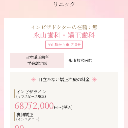
リニック
インビザドクターの在籍：無
永山歯科・矯正歯科
谷山駅から車で10分
⽇本矯正⻭科
永山邦宏医師
学会認定医
目立たない矯正治療の料金
インビザライン
(マウスピース矯正)
68万2,000
円〜(税込)
裏側矯正
(インコグニト)