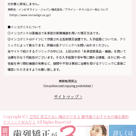
の対象に該当しません。
参照元：インビザライン・ジャパン株式会社／アライン・テクノロジー社について
（https://www.invisalign.co.jp/）
■インコグニトについて
①インコグニトは薬機法で未承認の医療機器を用いた矯正方法です。
②インコグニトはドイツにて作製される舌側矯正装置です。入手経路については、クリ
ニックによって異なります。詳細は各クリニックへお問い合わせください。
当サイトで紹介するクリニックの中には、上記以外の「未承認医薬品・機器」を用いて
治療を行なう可能性がございます。その入手経路や安全等に関わる情報、ほかに同一の
性能を持つ類似機器の有無など、疑問や不安は事前に治療を受けるクリニックに直接ご
確認いただきますようお願い致します。
無断転用禁止
（Unauthorized copying prohibited.）
サイトマップ >
Copyright (C)
目立たない矯正ができる 鹿児島でおすすめの矯正歯科
クリニックＮＡＶＩ
All Rights Reserved.