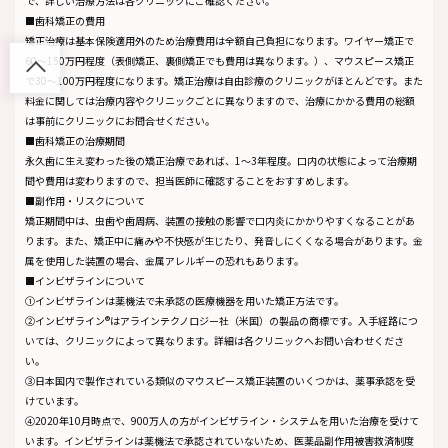
で、詳しい治療方法は各クリニックにご確認ください。
■歯科矯正の費用
矯正治療は基本保険適用外のため治療費用は全額自己負担になります。ワイヤー矯正で
60～150万円程度（表側矯正、裏側矯正でも費用は異なります。）、マウスピース矯正
で30～100万円程度になります。矯正治療は自由診療のクリニックがほとんどです。また
料金に関しては治療内容やクリニックごとに異なりますので、治療にかかる費用の総額
は事前にクリニックにお問合せください。
■歯科矯正の治療期間
永久歯に生え変わった後の矯正治療であれば、1～3年程度。口内の状態によって治療期
間や費用は変わりますので、担当医師に確認することをおすすめします。
■副作用・リスクについて
矯正期間中は、虫歯や歯周病、装置の接触の影響で口内炎にかかりやすくなることがあ
ります。また、矯正中に痛みや不快感が生じたり、発音しにくくなる場合があります。金
属を使用した装置の場合、金属アレルギーの恐れもあります。
■インビザラインについて
①インビザラインは薬機法で未承認の医療機器を用いた矯正方法です。
②インビザライン®はアラインテクノロジー社（米国）の製品の商標です。入手経路につ
いては、クリニックによって異なります。詳細は各クリニックへお問い合わせくださ
い。
③日本国内で製作されている類似のマウスピース矯正装置のいくつかは、薬事承認を受
けています。
④2020年10月時点で、900万人の方がインビザライン・システムを用いた治療を受けて
います。インビザラインは薬機法で承認されていないため、医薬品副作用被害救済制度