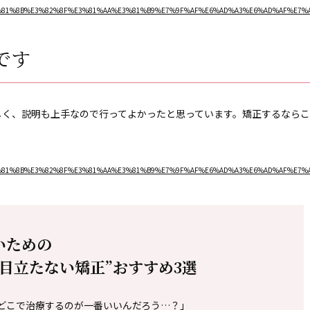
=%E3%81%8B%E3%82%8F%E3%81%AA%E3%81%B9%E7%9F%AF%E6%AD%A3%E6%AD%AF%E7%A7%
です
しく、説明も上手なので行ってよかったと思っています。矯正するなら
=%E3%81%8B%E3%82%8F%E3%81%AA%E3%81%B9%E7%9F%AF%E6%AD%A3%E6%AD%AF%E7%A7%
いための
“目立たない
矯正”おすすめ3選
どこで治療するのが一番いいんだろう…？」