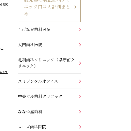
91%E3%82%AF%E3%83%AA%E3%83%8B%E3%83%83%E3%82%AF&rlz=1C1QABZ_jaJP912JP912
ニック口コミ評判まと
め
しげなが歯科医院
太田歯科医院
ここ
毛利歯科クリニック（県庁前ク
リニック）
91%E3%82%AF%E3%83%AA%E3%83%8B%E3%83%83%E3%82%AF&rlz=1C1QABZ_jaJP912JP912
ユミデンタルオフィス
中央ビル歯科クリニック
ななつ星歯科
ローズ歯科医院