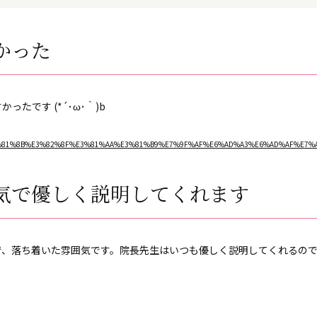
かった
たです (*´･ω･｀)b
=%E3%81%8B%E3%82%8F%E3%81%AA%E3%81%B9%E7%9F%AF%E6%AD%A3%E6%AD%AF%E7%A7%
気で優しく説明してくれます
で、落ち着いた雰囲気です。院長先生はいつも優しく説明してくれるの