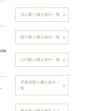
谷山駅の矯正歯科一覧
国分駅の矯正歯科一覧
91%E3%82%AF%E3%83%AA%E3%83%8B%E3%83%83%E3%82%AF&rlz=1C1QABZ_jaJP912JP912
川内駅の矯正歯科一覧
伊集院駅の矯正歯科一
で、
覧
鹿児島の矯正歯科クリ